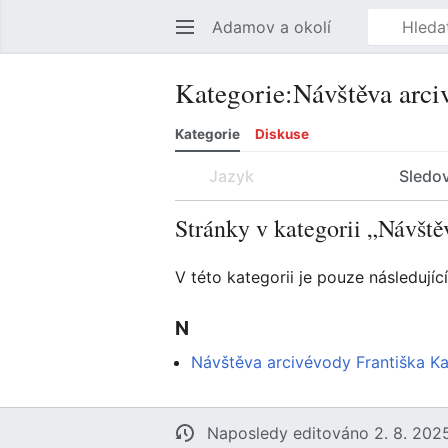
Adamov a okolí
Kategorie
:
Návštěva arci
Kategorie
Diskuse
Jazyk
Sledo
Stránky v kategorii „Návšt
V této kategorii je pouze následující
N
Návštěva arcivévody Františka K
Naposledy editováno 2. 8. 2025