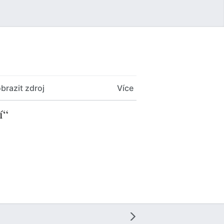
Uživatelské menu
brazit zdroj
Více
í“