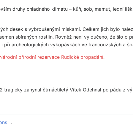
vším druhy chladného klimatu – kůň, sob, mamut, lední liška
.
ch desek s vybroušenými miskami. Celkem jich bylo naleze
 semen sbíraných rostlin. Rovněž není vyloučeno, že šlo o p
 i při archeologických vykopávkách ve francouzských a šp
Národní přírodní rezervace Rudické propadání
.
2 tragicky zahynul čtrnáctiletý Vítek Odehnal po pádu z vý
ons
.