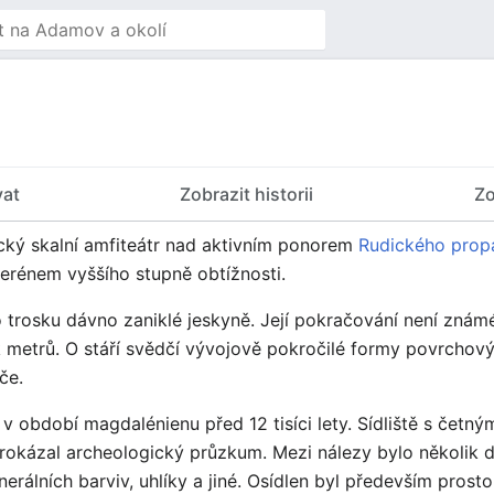
vat
Zobrazit historii
Zo
cký skalní amfiteátr nad aktivním ponorem
Rudického prop
rénem vyššího stupně obtížnosti.
 trosku dávno zaniklé jeskyně. Její pokračování není znám
ek metrů. O stáří svědčí vývojově pokročilé formy povrcho
če.
ž v období magdalénienu před 12 tisíci lety. Sídliště s čet
prokázal archeologický průzkum. Mezi nálezy bylo několik
inerálních barviv, uhlíky a jiné. Osídlen byl především prost