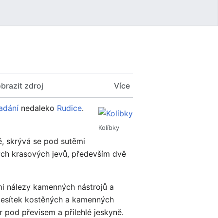
Uživatelské menu
brazit zdroj
Více
adání
nedaleko
Rudice
.
Kolíbky
é, skrývá se pod sutěmi
vých krasových jevů, především dvě
nými nálezy kamenných nástrojů a
 desítek kostěných a kamenných
or pod převisem a přilehlé jeskyně.