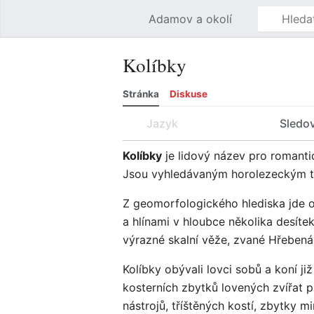
Adamov a okolí
Kolíbky
Stránka
Diskuse
Jazyk
Sledo
Kolíbky
je lidový název pro romanti
Jsou vyhledávaným horolezeckým te
Z geomorfologického hlediska jde o
a hlínami v hloubce několika desít
výrazné skalní věže, zvané Hřebená
Kolíbky obývali lovci sobů a koní ji
kosterních zbytků lovených zvířat 
nástrojů, tříštěných kostí, zbytky m