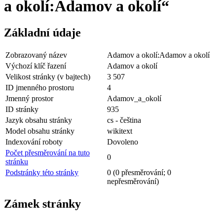
a okolí:Adamov a okolí“
Základní údaje
Zobrazovaný název
Adamov a okolí:Adamov a okolí
Výchozí klíč řazení
Adamov a okolí
Velikost stránky (v bajtech)
3 507
ID jmenného prostoru
4
Jmenný prostor
Adamov_a_okolí
ID stránky
935
Jazyk obsahu stránky
cs - čeština
Model obsahu stránky
wikitext
Indexování roboty
Dovoleno
Počet přesměrování na tuto
0
stránku
Podstránky této stránky
0 (0 přesměrování; 0
nepřesměrování)
Zámek stránky