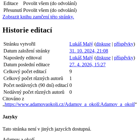
Editace
Povolit všem (do odvolání)
Přesunutí
Povolit všem (do odvolání)
Zobrazit knihu zamčení této stránky.
Historie editací
Stránku vytvořil
Lukáš Malý
(
diskuse
|
příspěvky
)
Datum založení stránky
31. 10. 2024, 21:08
Naposledy editoval
Lukáš Malý
(
diskuse
|
příspěvky
)
Datum poslední editace
27. 4. 2026, 15:27
Celkový počet editací
9
Celkový počet různých autorů
1
Počet nedávných (90 dní) editací
0
Nedávný počet různých autorů
0
Citováno z
„
https://www.adamovaokoli.cz/Adamov_a_okolí:Adamov_a_okolí
“
Jazyky
Tato stránka není v jiných jazycích dostupná.
Adamov a okolí