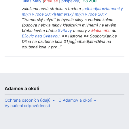
Lukáš Malý
diskuse
příspěvky
+3 200
založena nová stránka s textem „
náhled|alt=Hamerský
mlýn v roce 2017|Hamerský mlýn v roce 2017
'''Hamerský mlýn''' je bývalé dílny s vodním kolem
(budova nebyla nikdy klasickým mlýnem) na levém
břehu levém břehu
Svitavy
u cesty z
Maloměřic
do
Bílovic nad Svitavou
. == Historie == Soubor:Kanice -
Dílna na ozubená kola 01.jpg|náhled|alt=Dílna na
ozubená kola v prv…“
Adamov a okolí
Ochrana osobních údajů
O Adamov a okolí
Vyloučení odpovědnosti