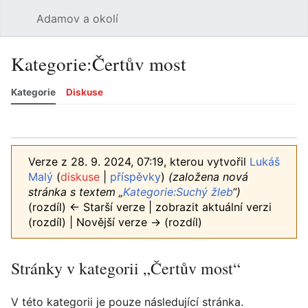
Adamov a okolí
Hledat
Uži
Kategorie
:
Čertův most
Kategorie
Diskuse
Jazyk
Sledovat
Zobrazit historii
Zobrazit zdroj
Více
Verze z 28. 9. 2024, 07:19, kterou vytvořil
Lukáš
Malý
(
diskuse
|
příspěvky
)
(založena nová
stránka s textem „
Kategorie:Suchý žleb
“)
(rozdíl) ← Starší verze | zobrazit aktuální verzi
(rozdíl) | Novější verze → (rozdíl)
Stránky v kategorii „Čertův most“
V této kategorii je pouze následující stránka.