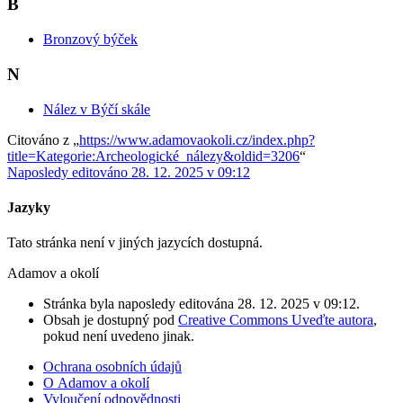
B
Bronzový býček
N
Nález v Býčí skále
Citováno z „
https://www.adamovaokoli.cz/index.php?
title=Kategorie:Archeologické_nálezy&oldid=3206
“
Naposledy editováno 28. 12. 2025 v 09:12
Jazyky
Tato stránka není v jiných jazycích dostupná.
Adamov a okolí
Stránka byla naposledy editována 28. 12. 2025 v 09:12.
Obsah je dostupný pod
Creative Commons Uveďte autora
,
pokud není uvedeno jinak.
Ochrana osobních údajů
O Adamov a okolí
Vyloučení odpovědnosti