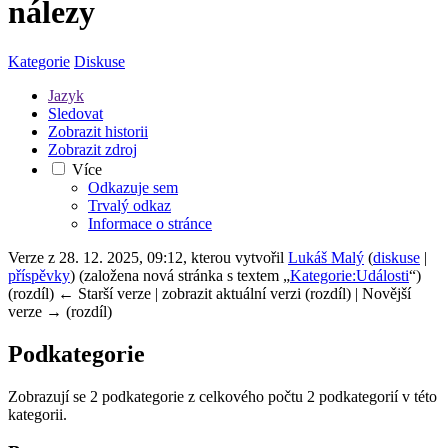
nálezy
Kategorie
Diskuse
Jazyk
Sledovat
Zobrazit historii
Zobrazit zdroj
Více
Odkazuje sem
Trvalý odkaz
Informace o stránce
Verze z 28. 12. 2025, 09:12, kterou vytvořil
Lukáš Malý
(
diskuse
|
příspěvky
)
(založena nová stránka s textem „
Kategorie:Události
“)
(rozdíl) ← Starší verze | zobrazit aktuální verzi (rozdíl) | Novější
verze → (rozdíl)
Podkategorie
Zobrazují se 2 podkategorie z celkového počtu 2 podkategorií v této
kategorii.