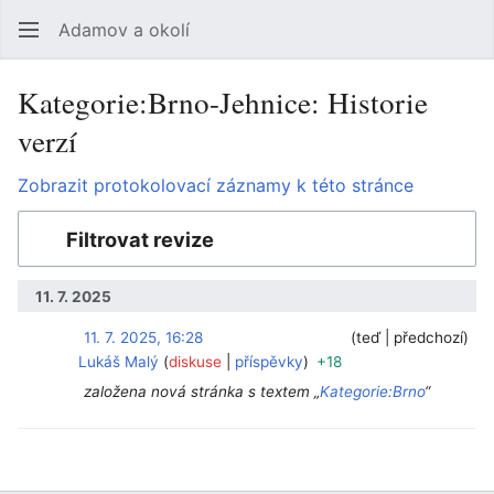
Adamov a okolí
Hledat
Uži
Kategorie:Brno-Jehnice: Historie
verzí
Zobrazit protokolovací záznamy k této stránce
Filtrovat revize
11. 7. 2025
11. 7. 2025, 16:28
‎
‎
teď
předchozí
Lukáš Malý
diskuse
příspěvky
+18
založena nová stránka s textem „
Kategorie:Brno
“