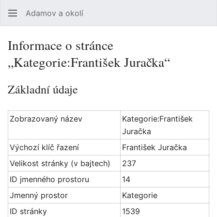
Adamov a okolí
Hledat
Uži
Informace o stránce
„Kategorie:František Juračka“
Základní údaje
Zobrazovaný název
Kategorie:František
Juračka
Výchozí klíč řazení
František Juračka
Velikost stránky (v bajtech)
237
ID jmenného prostoru
14
Jmenný prostor
Kategorie
ID stránky
1539