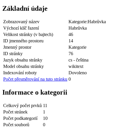
Základní údaje
Zobrazovaný název
Kategorie:Habrůvka
Výchozí klíč řazení
Habrůvka
Velikost stránky (v bajtech)
46
ID jmenného prostoru
14
Jmenný prostor
Kategorie
ID stránky
76
Jazyk obsahu stránky
cs - čeština
Model obsahu stránky
wikitext
Indexování roboty
Dovoleno
Počet přesměrování na tuto stránku
0
Informace o kategorii
Celkový počet prvků
11
Počet stránek
1
Počet podkategorií
10
Počet souborů
0