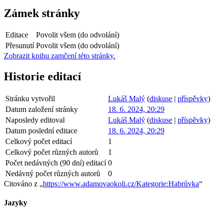
Zámek stránky
Editace
Povolit všem (do odvolání)
Přesunutí
Povolit všem (do odvolání)
Zobrazit knihu zamčení této stránky.
Historie editací
Stránku vytvořil
Lukáš Malý
(
diskuse
|
příspěvky
)
Datum založení stránky
18. 6. 2024, 20:29
Naposledy editoval
Lukáš Malý
(
diskuse
|
příspěvky
)
Datum poslední editace
18. 6. 2024, 20:29
Celkový počet editací
1
Celkový počet různých autorů
1
Počet nedávných (90 dní) editací
0
Nedávný počet různých autorů
0
Citováno z „
https://www.adamovaokoli.cz/Kategorie:Habrůvka
“
Jazyky