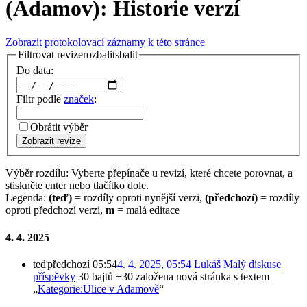
(Adamov): Historie verzí
Zobrazit protokolovací záznamy k této stránce
Filtrovat revize
rozbalit
sbalit
Do data:
Filtr podle
značek
:
Obrátit výběr
Zobrazit revize
Výběr rozdílu: Vyberte přepínače u revizí, které chcete porovnat, a
stiskněte enter nebo tlačítko dole.
Legenda:
(teď)
= rozdíly oproti nynější verzi,
(předchozí)
= rozdíly
oproti předchozí verzi,
m
= malá editace
4. 4. 2025
teď
předchozí
05:54
4. 4. 2025, 05:54
‎
Lukáš Malý
diskuse
příspěvky
‎
30 bajtů
+30
‎
založena nová stránka s textem
„
Kategorie:Ulice v Adamově
“