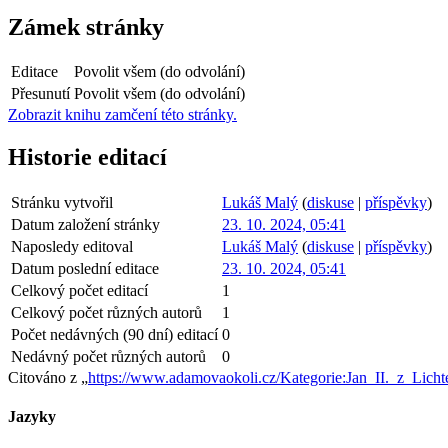
Zámek stránky
Editace
Povolit všem (do odvolání)
Přesunutí
Povolit všem (do odvolání)
Zobrazit knihu zamčení této stránky.
Historie editací
Stránku vytvořil
Lukáš Malý
(
diskuse
|
příspěvky
)
Datum založení stránky
23. 10. 2024, 05:41
Naposledy editoval
Lukáš Malý
(
diskuse
|
příspěvky
)
Datum poslední editace
23. 10. 2024, 05:41
Celkový počet editací
1
Celkový počet různých autorů
1
Počet nedávných (90 dní) editací
0
Nedávný počet různých autorů
0
Citováno z „
https://www.adamovaokoli.cz/Kategorie:Jan_II._z_Licht
Jazyky