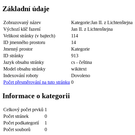
Základní údaje
Zobrazovaný název
Kategorie:Jan II. z Lichtenštejna
Výchozí klíč řazení
Jan II. z Lichtenštejna
Velikost stránky (v bajtech)
114
ID jmenného prostoru
14
Jmenný prostor
Kategorie
ID stránky
913
Jazyk obsahu stránky
cs - čeština
Model obsahu stránky
wikitext
Indexování roboty
Dovoleno
Počet přesměrování na tuto stránku
0
Informace o kategorii
Celkový počet prvků
1
Počet stránek
0
Počet podkategorií
1
Počet souborů
0