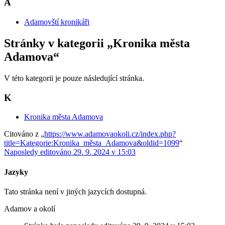
A
Adamovští kronikáři
Stránky v kategorii „Kronika města
Adamova“
V této kategorii je pouze následující stránka.
K
Kronika města Adamova
Citováno z „
https://www.adamovaokoli.cz/index.php?
title=Kategorie:Kronika_města_Adamova&oldid=1099
“
Naposledy editováno 29. 9. 2024 v 15:03
Jazyky
Tato stránka není v jiných jazycích dostupná.
Adamov a okolí