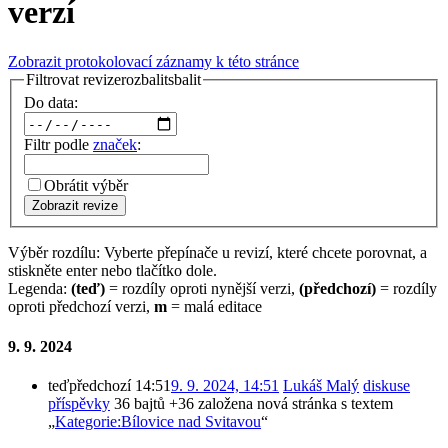
verzí
Zobrazit protokolovací záznamy k této stránce
Filtrovat revize
rozbalit
sbalit
Do data:
Filtr podle
značek
:
Obrátit výběr
Zobrazit revize
Výběr rozdílu: Vyberte přepínače u revizí, které chcete porovnat, a
stiskněte enter nebo tlačítko dole.
Legenda:
(teď)
= rozdíly oproti nynější verzi,
(předchozí)
= rozdíly
oproti předchozí verzi,
m
= malá editace
9. 9. 2024
teď
předchozí
14:51
9. 9. 2024, 14:51
‎
Lukáš Malý
diskuse
příspěvky
‎
36 bajtů
+36
‎
založena nová stránka s textem
„
Kategorie:Bílovice nad Svitavou
“