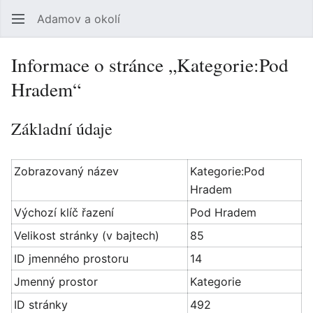
Adamov a okolí
Hledat
Uži
Informace o stránce „Kategorie:Pod
Hradem“
Základní údaje
Zobrazovaný název
Kategorie:Pod
Hradem
Výchozí klíč řazení
Pod Hradem
Velikost stránky (v bajtech)
85
ID jmenného prostoru
14
Jmenný prostor
Kategorie
ID stránky
492