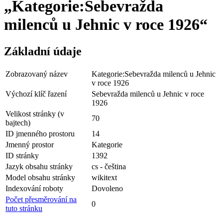
„Kategorie:Sebevražda
milenců u Jehnic v roce 1926“
Základní údaje
Zobrazovaný název
Kategorie:Sebevražda milenců u Jehnic
v roce 1926
Výchozí klíč řazení
Sebevražda milenců u Jehnic v roce
1926
Velikost stránky (v
70
bajtech)
ID jmenného prostoru
14
Jmenný prostor
Kategorie
ID stránky
1392
Jazyk obsahu stránky
cs - čeština
Model obsahu stránky
wikitext
Indexování roboty
Dovoleno
Počet přesměrování na
0
tuto stránku