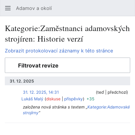
Adamov a okolí
Hledat
Uži
Kategorie:Zaměstnanci adamovských
strojíren: Historie verzí
Zobrazit protokolovací záznamy k této stránce
Filtrovat revize
31. 12. 2025
31. 12. 2025, 14:31
‎
‎
teď
předchozí
Lukáš Malý
diskuse
příspěvky
+35
založena nová stránka s textem „
Kategorie:Adamovské
strojírny
“