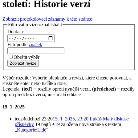
století: Historie verzí
Zobrazit protokolovací záznamy k této stránce
Filtrovat revize
rozbalit
sbalit
Do data:
Filtr podle
značek
:
Obrátit výběr
Zobrazit revize
Výběr rozdílu: Vyberte přepínače u revizí, které chcete porovnat, a
stiskněte enter nebo tlačítko dole.
Legenda:
(teď)
= rozdíly oproti nynější verzi,
(předchozí)
= rozdíly
oproti předchozí verzi,
m
= malá editace
15. 1. 2025
teď
předchozí
23:20
15. 1. 2025, 23:20
‎
Lukáš Malý
diskuse
příspěvky
‎
19 bajtů
+19
‎
založena nová stránka s textem
„
Kategorie:Lidé
“