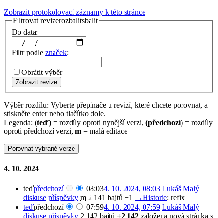
Zobrazit protokolovací záznamy k této stránce
Filtrovat revize
rozbalit
sbalit
Do data:
Filtr podle
značek
:
Obrátit výběr
Zobrazit revize
Výběr rozdílu: Vyberte přepínače u revizí, které chcete porovnat, a
stiskněte enter nebo tlačítko dole.
Legenda:
(teď)
= rozdíly oproti nynější verzi,
(předchozí)
= rozdíly
oproti předchozí verzi,
m
= malá editace
4. 10. 2024
teď
předchozí
08:03
4. 10. 2024, 08:03
‎
Lukáš Malý
diskuse
příspěvky
‎
m
2 141 bajtů
−1
‎
→‎Historie
:
refix
teď
předchozí
07:59
4. 10. 2024, 07:59
‎
Lukáš Malý
diskuse
příspěvky
‎
2 142 bajtů
+2 142
‎
založena nová stránka s