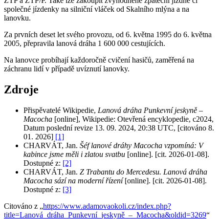
ZTP a ZTP/P. Také lze zakoupit zvýhodněné zpáteční jízdné či
společné jízdenky na silniční vláček od Skalního mlýna a na
lanovku.
Za prvních deset let svého provozu, od 6. května 1995 do 6. května
2005, přepravila lanová dráha 1 600 000 cestujících.
Na lanovce probíhají každoročně cvičení hasičů, zaměřená na
záchranu lidí v případě uvíznutí lanovky.
Zdroje
Přispěvatelé Wikipedie,
Lanová dráha Punkevní jeskyně –
Macocha
[online], Wikipedie: Otevřená encyklopedie, c2024,
Datum poslední revize 13. 09. 2024, 20:38 UTC, [citováno 8.
01. 2026]
[1]
CHARVÁT, Jan.
Šéf lanové dráhy Macocha vzpomíná: V
kabince jsme měli i zlatou svatbu
[online]. [cit. 2026-01-08].
Dostupné z:
[2]
CHARVÁT, Jan.
Z Trabantu do Mercedesu. Lanová dráha
Macocha sází na moderní řízení
[online]. [cit. 2026-01-08].
Dostupné z:
[3]
Citováno z „
https://www.adamovaokoli.cz/index.php?
title=Lanová_dráha_Punkevní_jeskyně_–_Macocha&oldid=3269
“