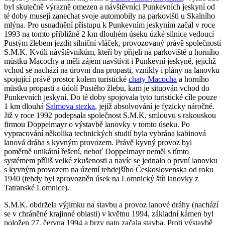
byl skutečně výrazně omezen a návštěvníci Punkevních jeskyní od
té doby musejí zanechat svoje automobily na parkovišti u Skalního
mlýna. Pro usnadnění přístupu k Punkevním jeskyním začal v roce
1993 na tomto přibližně 2 km dlouhém úseku úzké silnice vedoucí
Pustým žlebem jezdit silniční vláček, provozovaný právě společností
S.M.K. Kvůli návštěvníkům, kteří by přijeli na parkoviště u horního
můstku Macochy a měli zájem navštívit i Punkevní jeskyně, jejichž
vchod se nachází na úrovni dna propasti, vznikly i plány na lanovku
spojující právě prostor kolem turistické
chaty Macocha
a horního
můstku propasti a údolí Pustého žlebu, kam je situován vchod do
Punkevních jeskyní. Do té doby spojovala tyto turistické cíle pouze
1 km dlouhá
Salmova stezka
, jejíž absolvování je fyzicky náročné.
Již v roce 1992 podepsala společnost S.M.K. smlouvu s rakouskou
firmou Doppelmayr o výstavbě lanovky v tomto úseku. Po
vypracování několika technických studií byla vybrána kabinová
lanová dráha s kyvným provozem. Právě kyvný provoz byl
poměrně unikátní řešení, neboť Doppelmayr neměl s tímto
systémem příliš velké zkušenosti a navíc se jednalo o první lanovku
s kyvným provozem na území tehdejšího Československa od roku
1940 (tehdy byl zprovozněn úsek na Lomnický štít lanovky z
Tatranské Lomnice).
S.M.K. obdržela výjimku na stavbu a provoz lanové dráhy (nachází
se v chráněné krajinné oblasti) v květnu 1994, základní kámen byl
položen 27. června 1994 a brzy nato začala stavba. Proti výstavbě