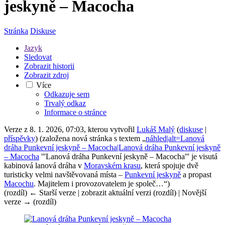
jeskyně – Macocha
Stránka
Diskuse
Jazyk
Sledovat
Zobrazit historii
Zobrazit zdroj
Více
Odkazuje sem
Trvalý odkaz
Informace o stránce
Verze z 8. 1. 2026, 07:03, kterou vytvořil
Lukáš Malý
(
diskuse
|
příspěvky
)
(založena nová stránka s textem „
náhled|alt=Lanová
dráha Punkevní jeskyně – Macocha|Lanová dráha Punkevní jeskyně
– Macocha
'''Lanová dráha Punkevní jeskyně – Macocha''' je visutá
kabinová lanová dráha v
Moravském krasu
, která spojuje dvě
turisticky velmi navštěvovaná místa –
Punkevní jeskyně
a propast
Macochu
. Majitelem i provozovatelem je společ…“)
(rozdíl) ← Starší verze | zobrazit aktuální verzi (rozdíl) | Novější
verze → (rozdíl)