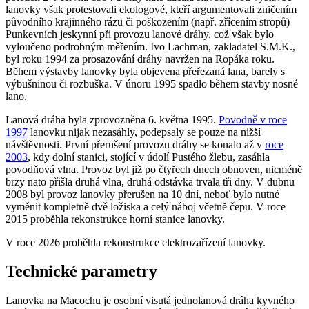
lanovky však protestovali ekologové, kteří argumentovali zničením
původního krajinného rázu či poškozením (např. zřícením stropů)
Punkevních jeskynní při provozu lanové dráhy, což však bylo
vyloučeno podrobným měřením. Ivo Lachman, zakladatel S.M.K.,
byl roku 1994 za prosazování dráhy navržen na Ropáka roku.
Během výstavby lanovky byla objevena přeřezaná lana, barely s
výbušninou či rozbuška. V únoru 1995 spadlo během stavby nosné
lano.
Lanová dráha byla zprovozněna 6. května 1995.
Povodně v roce
1997
lanovku nijak nezasáhly, podepsaly se pouze na nižší
návštěvnosti. První přerušení provozu dráhy se konalo až v
roce
2003
, kdy dolní stanici, stojící v údolí Pustého žlebu, zasáhla
povodňová vlna. Provoz byl již po čtyřech dnech obnoven, nicméně
brzy nato přišla druhá vlna, druhá odstávka trvala tři dny. V dubnu
2008 byl provoz lanovky přerušen na 10 dní, neboť bylo nutné
vyměnit kompletně dvě ložiska a celý náboj včetně čepu. V roce
2015 proběhla rekonstrukce horní stanice lanovky.
V roce 2026 proběhla rekonstrukce elektrozařízení lanovky.
Technické parametry
Lanovka na Macochu je osobní visutá jednolanová dráha kyvného