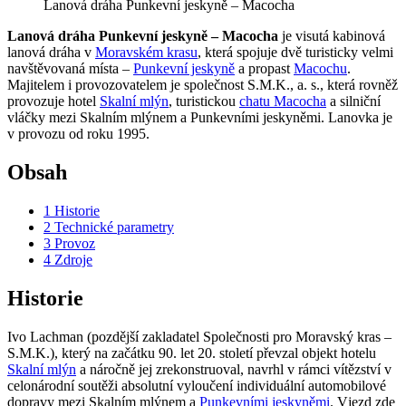
Lanová dráha Punkevní jeskyně – Macocha
Lanová dráha Punkevní jeskyně – Macocha
je visutá kabinová
lanová dráha v
Moravském krasu
, která spojuje dvě turisticky velmi
navštěvovaná místa –
Punkevní jeskyně
a propast
Macochu
.
Majitelem i provozovatelem je společnost S.M.K., a. s., která rovněž
provozuje hotel
Skalní mlýn
, turistickou
chatu Macocha
a silniční
vláčky mezi Skalním mlýnem a Punkevními jeskyněmi. Lanovka je
v provozu od roku 1995.
Obsah
1
Historie
2
Technické parametry
3
Provoz
4
Zdroje
Historie
Ivo Lachman (pozdější zakladatel Společnosti pro Moravský kras –
S.M.K.), který na začátku 90. let 20. století převzal objekt hotelu
Skalní mlýn
a náročně jej zrekonstruoval, navrhl v rámci vítězství v
celonárodní soutěži absolutní vyloučení individuální automobilové
dopravy mezi Skalním mlýnem a
Punkevními jeskyněmi
. Vjezd zde