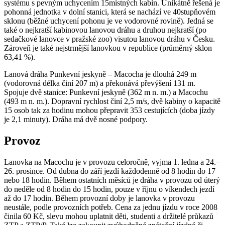
systému s pevným uchycením 15místných kabin. Unikátně řešená je
pohonná jednotka v dolní stanici, která se nachází ve 40stupňovém
sklonu (běžné uchycení pohonu je ve vodorovné rovině). Jedná se
také o nejkratší kabinovou lanovou dráhu a druhou nejkratší (po
sedačkové lanovce v pražské zoo) visutou lanovou dráhu v Česku.
Zároveň je také nejstrmější lanovkou v republice (průměrný sklon
63,41 %).
Lanová dráha Punkevní jeskyně – Macocha je dlouhá 249 m
(vodorovná délka činí 207 m) a překonává převýšení 131 m.
Spojuje dvě stanice: Punkevní jeskyně (362 m n. m.) a Macochu
(493 m n. m.). Dopravní rychlost činí 2,5 m/s, dvě kabiny o kapacitě
15 osob tak za hodinu mohou přepravit 353 cestujících (doba jízdy
je 2,1 minuty). Dráha má dvě nosné podpory.
Provoz
Lanovka na Macochu je v provozu celoročně, vyjma 1. ledna a 24.–
26. prosince. Od dubna do září jezdí každodenně od 8 hodin do 17
nebo 18 hodin. Během ostatních měsíců je dráha v provozu od úterý
do neděle od 8 hodin do 15 hodin, pouze v říjnu o víkendech jezdí
až do 17 hodin. Během provozní doby je lanovka v provozu
neustále, podle provozních potřeb. Cena za jednu jízdu v roce 2008
činila 60 Kč, slevu mohou uplatnit děti, studenti a držitelé průkazů