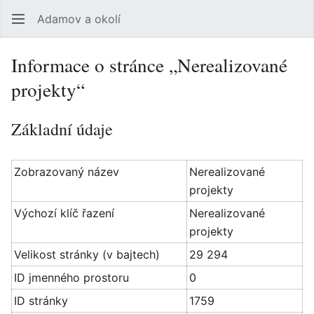
Adamov a okolí
Hledat
Uži
Informace o stránce „Nerealizované
projekty“
Základní údaje
Zobrazovaný název
Nerealizované
projekty
Výchozí klíč řazení
Nerealizované
projekty
Velikost stránky (v bajtech)
29 294
ID jmenného prostoru
0
ID stránky
1759