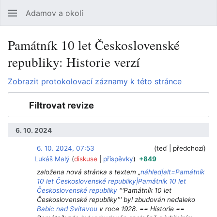
Adamov a okolí
Hledat
Uži
Památník 10 let Československé
republiky: Historie verzí
Zobrazit protokolovací záznamy k této stránce
Filtrovat revize
6. 10. 2024
6. 10. 2024, 07:53
‎
‎
teď
předchozí
Lukáš Malý
diskuse
příspěvky
+849
založena nová stránka s textem „
náhled|alt=Památník
10 let Československé republiky|Památník 10 let
Československé republiky
'''Památník 10 let
Československé republiky''' byl zbudován nedaleko
Babic nad Svitavou
v roce 1928. == Historie ==