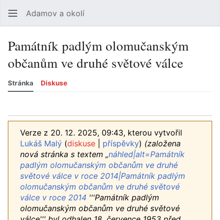
Adamov a okolí
Hledat
Uži
Památník padlým olomučanským
občanům ve druhé světové válce
Stránka
Diskuse
Jazyk
Sledovat
Zobrazit historii
Zobrazit zdroj
Více
Verze z 20. 12. 2025, 09:43, kterou vytvořil
Lukáš Malý
(
diskuse
|
příspěvky
)
(založena
nová stránka s textem „
náhled|alt=Památník
padlým olomučanským občanům ve druhé
světové válce v roce 2014|Památník padlým
olomučanským občanům ve druhé světové
válce v roce 2014
'''Památník padlým
olomučanským občanům ve druhé světové
válce''' byl odhalen 18. července 1953 před