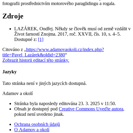
fotografii prostřednictvím motorového paraglidingu a rogala.
Zdroje
LAZÁREK, Ondřej. Někdy se člověk musí od země vzdálit v
Život farností Znojma. 2017, roč. XXVII, čís. 10, s. 4–5.
Dostupné z:
[1]
Citováno z „
https://www.adamovaokoli.cz/index.php?
title=Pavel_Lazárek&oldid=2380
“
Zobrazit historii editací této stránky.
Jazyky
Tato stránka není v jiných jazycích dostupná.
Adamov a okolí
Stránka byla naposledy editována 23. 3. 2025 v 11:50.
Obsah je dostupný pod
Creative Commons Uveďte autora
,
pokud není uvedeno jinak.
Ochrana osobních údajů
O Adamov a okolí