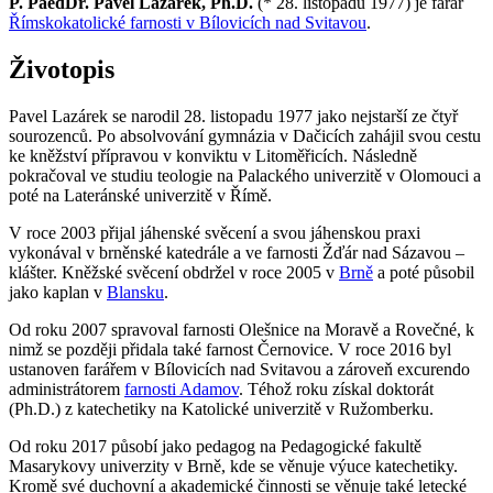
P. PaedDr. Pavel Lazárek, Ph.D.
(* 28. listopadu 1977) je farář
Římskokatolické farnosti v Bílovicích nad Svitavou
.
Životopis
Pavel Lazárek se narodil 28. listopadu 1977 jako nejstarší ze čtyř
sourozenců. Po absolvování gymnázia v Dačicích zahájil svou cestu
ke kněžství přípravou v konviktu v Litoměřicích. Následně
pokračoval ve studiu teologie na Palackého univerzitě v Olomouci a
poté na Lateránské univerzitě v Římě.
V roce 2003 přijal jáhenské svěcení a svou jáhenskou praxi
vykonával v brněnské katedrále a ve farnosti Žďár nad Sázavou –
klášter. Kněžské svěcení obdržel v roce 2005 v
Brně
a poté působil
jako kaplan v
Blansku
.
Od roku 2007 spravoval farnosti Olešnice na Moravě a Rovečné, k
nimž se později přidala také farnost Černovice. V roce 2016 byl
ustanoven farářem v Bílovicích nad Svitavou a zároveň excurendo
administrátorem
farnosti Adamov
. Téhož roku získal doktorát
(Ph.D.) z katechetiky na Katolické univerzitě v Ružomberku.
Od roku 2017 působí jako pedagog na Pedagogické fakultě
Masarykovy univerzity v Brně, kde se věnuje výuce katechetiky.
Kromě své duchovní a akademické činnosti se věnuje také letecké