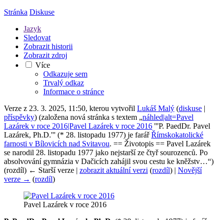
Stránka
Diskuse
Jazyk
Sledovat
Zobrazit historii
Zobrazit zdroj
Více
Odkazuje sem
Trvalý odkaz
Informace o stránce
Verze z 23. 3. 2025, 11:50, kterou vytvořil
Lukáš Malý
(
diskuse
|
příspěvky
)
(založena nová stránka s textem „
náhled|alt=Pavel
Lazárek v roce 2016|Pavel Lazárek v roce 2016
'''P. PaedDr. Pavel
Lazárek, Ph.D.''' (* 28. listopadu 1977) je farář
Římskokatolické
farnosti v Bílovicích nad Svitavou
. == Životopis == Pavel Lazárek
se narodil 28. listopadu 1977 jako nejstarší ze čtyř sourozenců. Po
absolvování gymnázia v Dačicích zahájil svou cestu ke kněžstv…“)
(rozdíl) ← Starší verze |
zobrazit aktuální verzi
(
rozdíl
) |
Novější
verze →
(
rozdíl
)
Pavel Lazárek v roce 2016