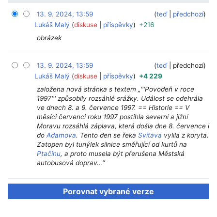
13. 9. 2024, 13:59
‎
‎
teď
předchozí
Lukáš Malý
diskuse
příspěvky
+216
obrázek
13. 9. 2024, 13:59
‎
‎
teď
předchozí
Lukáš Malý
diskuse
příspěvky
+4 229
založena nová stránka s textem „'''Povodeň v roce
1997''' způsobily rozsáhlé srážky. Událost se odehrála
ve dnech 8. a 9. července 1997. == Historie == V
měsíci červenci roku 1997 postihla severní a jižní
Moravu rozsáhlá záplava, která došla dne 8. července i
do
Adamova
. Tento den se řeka
Svitava
vylila z koryta.
Zatopen byl tunýlek silnice směřující od kurtů na
Ptačinu
, a proto musela být přerušena Městská
autobusová doprav…“