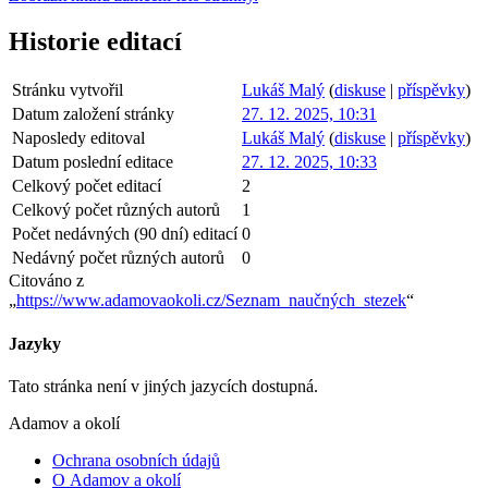
Historie editací
Stránku vytvořil
Lukáš Malý
(
diskuse
|
příspěvky
)
Datum založení stránky
27. 12. 2025, 10:31
Naposledy editoval
Lukáš Malý
(
diskuse
|
příspěvky
)
Datum poslední editace
27. 12. 2025, 10:33
Celkový počet editací
2
Celkový počet různých autorů
1
Počet nedávných (90 dní) editací
0
Nedávný počet různých autorů
0
Citováno z
„
https://www.adamovaokoli.cz/Seznam_naučných_stezek
“
Jazyky
Tato stránka není v jiných jazycích dostupná.
Adamov a okolí
Ochrana osobních údajů
O Adamov a okolí