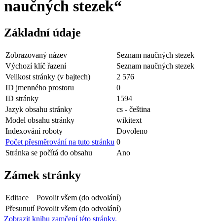
naučných stezek“
Základní údaje
Zobrazovaný název
Seznam naučných stezek
Výchozí klíč řazení
Seznam naučných stezek
Velikost stránky (v bajtech)
2 576
ID jmenného prostoru
0
ID stránky
1594
Jazyk obsahu stránky
cs - čeština
Model obsahu stránky
wikitext
Indexování roboty
Dovoleno
Počet přesměrování na tuto stránku
0
Stránka se počítá do obsahu
Ano
Zámek stránky
Editace
Povolit všem (do odvolání)
Přesunutí
Povolit všem (do odvolání)
Zobrazit knihu zamčení této stránky.