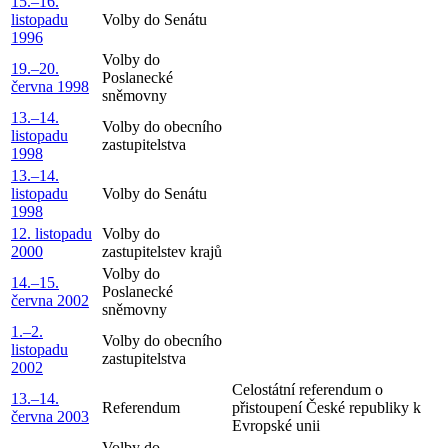
15.–16.
listopadu
Volby do Senátu
1996
Volby do
19.–20.
Poslanecké
června 1998
sněmovny
13.–14.
Volby do obecního
listopadu
zastupitelstva
1998
13.–14.
listopadu
Volby do Senátu
1998
12. listopadu
Volby do
2000
zastupitelstev krajů
Volby do
14.–15.
Poslanecké
června 2002
sněmovny
1.–2.
Volby do obecního
listopadu
zastupitelstva
2002
Celostátní referendum o
13.–14.
Referendum
přistoupení České republiky k
června 2003
Evropské unii
Volby do