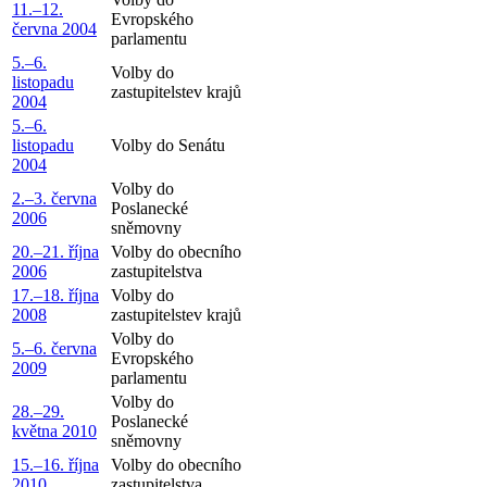
11.–12.
Evropského
června 2004
parlamentu
5.–6.
Volby do
listopadu
zastupitelstev krajů
2004
5.–6.
listopadu
Volby do Senátu
2004
Volby do
2.–3. června
Poslanecké
2006
sněmovny
20.–21. října
Volby do obecního
2006
zastupitelstva
17.–18. října
Volby do
2008
zastupitelstev krajů
Volby do
5.–6. června
Evropského
2009
parlamentu
Volby do
28.–29.
Poslanecké
května 2010
sněmovny
15.–16. října
Volby do obecního
2010
zastupitelstva