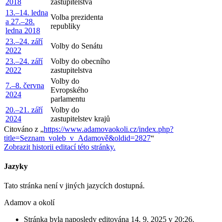
2018
zastupitelstva
13.–14. ledna
Volba prezidenta
a 27.–28.
republiky
ledna 2018
23.–24. září
Volby do Senátu
2022
23.–24. září
Volby do obecního
2022
zastupitelstva
Volby do
7.–8. června
Evropského
2024
parlamentu
20.–21. září
Volby do
2024
zastupitelstev krajů
Citováno z „
https://www.adamovaokoli.cz/index.php?
title=Seznam_voleb_v_Adamově&oldid=2827
“
Zobrazit historii editací této stránky.
Jazyky
Tato stránka není v jiných jazycích dostupná.
Adamov a okolí
Stránka byla naposledy editována 14. 9. 2025 v 20:26.