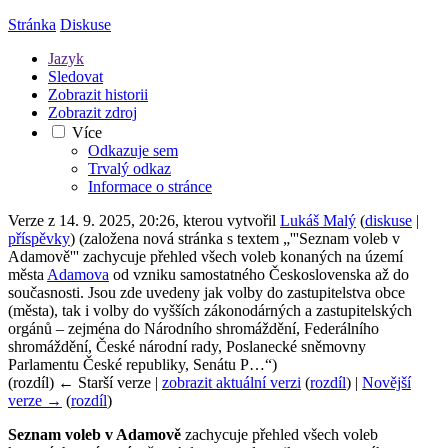
Stránka
Diskuse
Jazyk
Sledovat
Zobrazit historii
Zobrazit zdroj
Více
Odkazuje sem
Trvalý odkaz
Informace o stránce
Verze z 14. 9. 2025, 20:26, kterou vytvořil
Lukáš Malý
(
diskuse
|
příspěvky
)
(založena nová stránka s textem „'''Seznam voleb v
Adamově''' zachycuje přehled všech voleb konaných na území
města
Adamova
od vzniku samostatného Československa až do
současnosti. Jsou zde uvedeny jak volby do zastupitelstva obce
(města), tak i volby do vyšších zákonodárných a zastupitelských
orgánů – zejména do Národního shromáždění, Federálního
shromáždění, České národní rady, Poslanecké sněmovny
Parlamentu České republiky, Senátu P…“)
(rozdíl) ← Starší verze |
zobrazit aktuální verzi
(
rozdíl
) |
Novější
verze →
(
rozdíl
)
Seznam voleb v Adamově
zachycuje přehled všech voleb