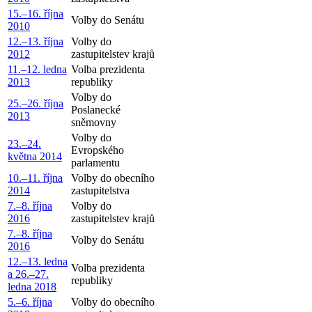
15.–16. října
Volby do Senátu
2010
12.–13. října
Volby do
2012
zastupitelstev krajů
11.–12. ledna
Volba prezidenta
2013
republiky
Volby do
25.–26. října
Poslanecké
2013
sněmovny
Volby do
23.–24.
Evropského
května 2014
parlamentu
10.–11. října
Volby do obecního
2014
zastupitelstva
7.–8. října
Volby do
2016
zastupitelstev krajů
7.–8. října
Volby do Senátu
2016
12.–13. ledna
Volba prezidenta
a 26.–27.
republiky
ledna 2018
5.–6. října
Volby do obecního