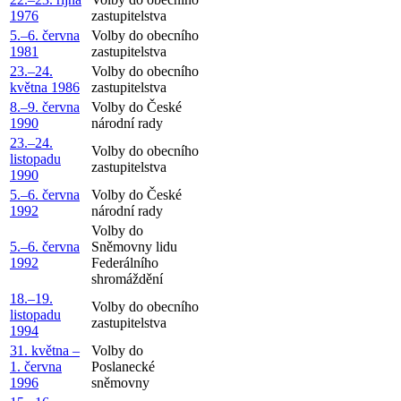
1976
zastupitelstva
5.–6. června
Volby do obecního
1981
zastupitelstva
23.–24.
Volby do obecního
května 1986
zastupitelstva
8.–9. června
Volby do České
1990
národní rady
23.–24.
Volby do obecního
listopadu
zastupitelstva
1990
5.–6. června
Volby do České
1992
národní rady
Volby do
5.–6. června
Sněmovny lidu
1992
Federálního
shromáždění
18.–19.
Volby do obecního
listopadu
zastupitelstva
1994
31. května –
Volby do
1. června
Poslanecké
1996
sněmovny