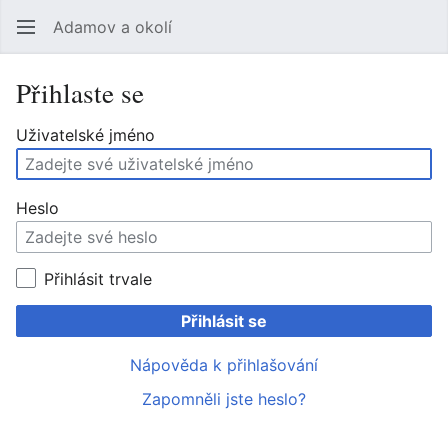
Adamov a okolí
Hledat
Uži
Přihlaste se
Uživatelské jméno
Heslo
Přihlásit trvale
Přihlásit se
Nápověda k přihlašování
Zapomněli jste heslo?