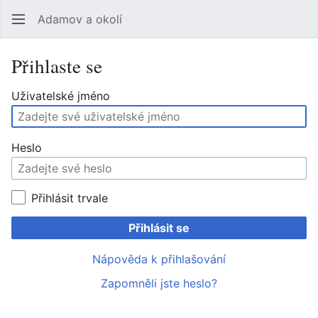
Adamov a okolí
Hledat
Uži
Přihlaste se
Uživatelské jméno
Heslo
Přihlásit trvale
Přihlásit se
Nápověda k přihlašování
Zapomněli jste heslo?