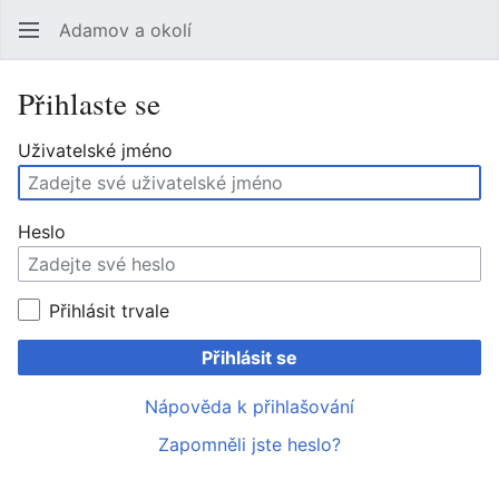
Adamov a okolí
Hledat
Uži
Přihlaste se
Uživatelské jméno
Heslo
Přihlásit trvale
Přihlásit se
Nápověda k přihlašování
Zapomněli jste heslo?