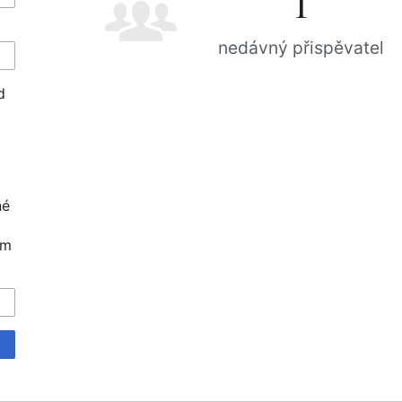
1
nedávný přispěvatel
d
né
em