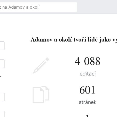
Adamov a okolí tvoří lidé jako v
4 088
editací
,
601
stránek