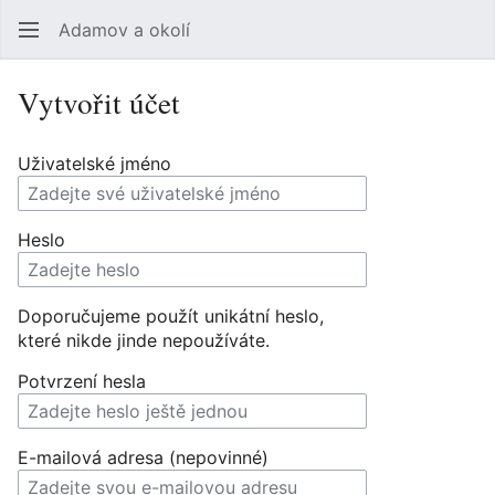
Adamov a okolí
Hledat
Uži
Vytvořit účet
Uživatelské jméno
Heslo
Doporučujeme použít unikátní heslo,
které nikde jinde nepoužíváte.
Potvrzení hesla
E-mailová adresa (nepovinné)