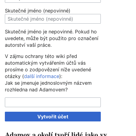
Skutečné jméno (nepovinné)
Skutečné jméno je nepovinné. Pokud ho
uvedete, může být použito pro označení
autorství vaší práce.
V zájmu ochrany této wiki před
automatickým vytvářením účtů vás
prosíme o zodpovězení níže uvedené
otázky (
další informace
):
Jak se jmenuje jednoslovným názvem
rozhledna nad Adamovem?
Vytvořit účet
Adamov a okolí tvoří lidé jako vy.