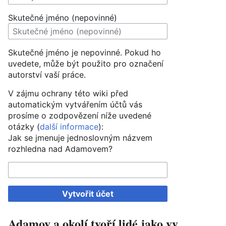
Skutečné jméno (nepovinné)
Skutečné jméno je nepovinné. Pokud ho
uvedete, může být použito pro označení
autorství vaší práce.
V zájmu ochrany této wiki před
automatickým vytvářením účtů vás
prosíme o zodpovězení níže uvedené
otázky (
další informace
):
Jak se jmenuje jednoslovným názvem
rozhledna nad Adamovem?
Vytvořit účet
Adamov a okolí tvoří lidé jako vy.