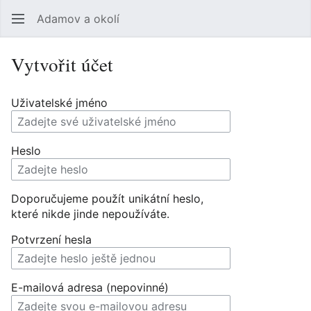
Adamov a okolí
Hledat
Uži
Vytvořit účet
Uživatelské jméno
Heslo
Doporučujeme použít unikátní heslo,
které nikde jinde nepoužíváte.
Potvrzení hesla
E-mailová adresa (nepovinné)