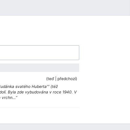
Uživatelské menu
teď
předchozí
Studánka svatého Huberta''' (též
údolí. Byla zde vybudována v roce 1940. V
a vrchn…“