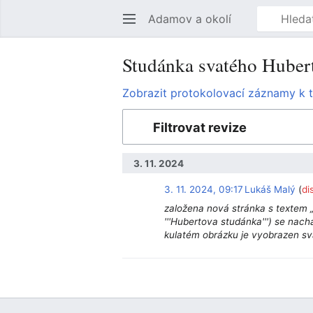
Adamov a okolí
Studánka svatého Hubert
Zobrazit protokolovací záznamy k t
Filtrovat revize
3. 11. 2024
3. 11. 2024, 09:17
Lukáš Malý
di
založena nová stránka s textem 
'''Hubertova studánka''') se nachá
kulatém obrázku je vyobrazen sv