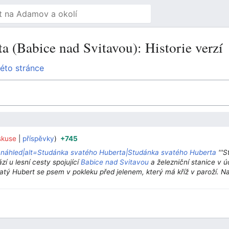
a (Babice nad Svitavou): Historie verzí
éto stránce
skuse
příspěvky
+745
‎
‎
„
náhled|alt=Studánka svatého Huberta|Studánka svatého Huberta
'''
zí u lesní cesty spojující
Babice nad Svitavou
a železniční stanice v 
atý Hubert se psem v pokleku před jelenem, který má kříž v paroží. N