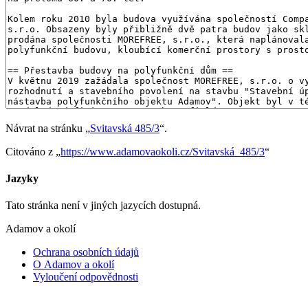
Návrat na stránku „
Svitavská 485/3
“.
Citováno z „
https://www.adamovaokoli.cz/Svitavská_485/3
“
Jazyky
Tato stránka není v jiných jazycích dostupná.
Adamov a okolí
Ochrana osobních údajů
O Adamov a okolí
Vyloučení odpovědnosti