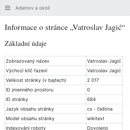
Adamov a okolí
Hledat
Uži
Informace o stránce „Vatroslav Jagić“
Základní údaje
Zobrazovaný název
Vatroslav Jagić
Výchozí klíč řazení
Vatroslav Jagić
Velikost stránky (v bajtech)
2 017
ID jmenného prostoru
0
ID stránky
684
Jazyk obsahu stránky
cs - čeština
Model obsahu stránky
wikitext
Indexování roboty
Dovoleno