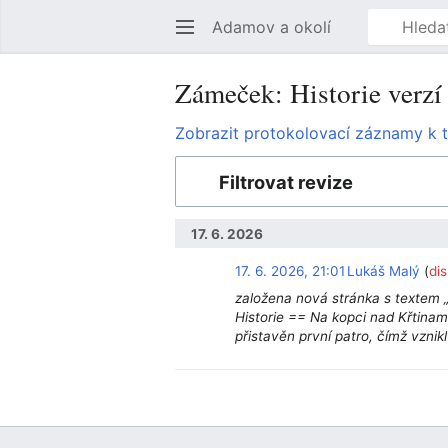
Adamov a okolí
Zámeček: Historie verzí
Zobrazit protokolovací záznamy k t
Filtrovat revize
17. 6. 2026
17. 6. 2026, 21:01
Lukáš Malý
di
založena nová stránka s textem 
Historie == Na kopci nad Křtinam
přistavěn první patro, čímž vzni