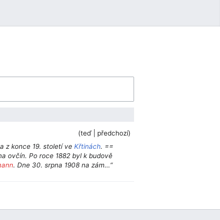
Uživatelské menu
teď
předchozí
va z konce 19. století ve
Křtinách
. ==
na ovčín. Po roce 1882 byl k budově
mann
. Dne 30. srpna 1908 na zám…“