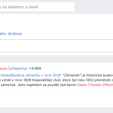
éto stránce
skuse
příspěvky
+3 060
‎
‎
„
náhled|Budova zámečku v roce 2026
'''Zámeček''' je historická budo
i vznikl v roce 1828 hospodářský dvůr, který byl roku 1832 přeměněn 
kl zámeček. Jeho majitelem se později stal baron
Edwin Theodor Offer