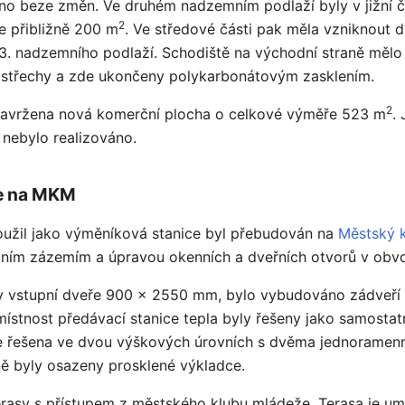
no beze změn. Ve druhém nadzemním podlaží byly v jižní č
2
e přibližně 200 m
. Ve středové části pak měla vzniknout 
. nadzemního podlaží. Schodiště na východní straně mělo b
 střechy a zde ukončeny polykarbonátovým zasklením.
2
navržena nová komerční plocha o celkové výměře 523 m
.
 nebylo realizováno.
ce na MKM
loužil jako výměníková stanice byl přebudován na
Městský 
tupním zázemím a úpravou okenních a dveřních otvorů v ob
ny vstupní dveře 900 x 2550 mm, bylo vybudováno zádveří 
místnost předávací stanice tepla byly řešeny jako samostat
je řešena ve dvou výškových úrovních s dvěma jednoramenn
ě byly osazeny prosklené výkladce.
asy s přístupem z městského klubu mládeže. Terasa je umí