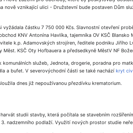
a nově vznikající ulici - Družstevní bude postaven Dům slu
i vyžádala částku 7 750 000 Kčs. Slavnostní otevření pro
o obchod KNV Antonína Havlíka, tajemníka OV KSČ Blansko
avitele k.p. Adamovských strojíren, ředitele podniku Jiříh
dy Měst. KSČ Oty Hofbauera a předsedkyně MěstV NF Božen
ik komunálních služeb, Jednota, drogerie, poradna pro matky
ádla a bufet. V severovýchodní části se také nachází
kryt civ
sloužila dnes již nepoužívanou přezdívku krematorium.
Charvát studii stavby, která počítala se stavebním rozšíř
3. nadzemního podlaží. Využití nových prostor studie neřeš