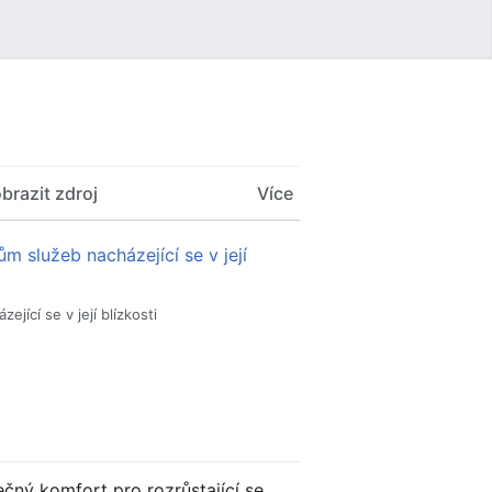
Uživatelské menu
brazit zdroj
Více
jící se v její blízkosti
ečný komfort pro rozrůstající se