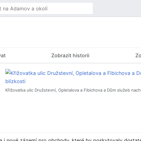
vat
Zobrazit historii
Zo
Křižovatka ulic Družstevní, Opletalova a Fibichova a Dům služeb nacháze
la i nové zázemí pro obchody, které by poskytovaly dostat