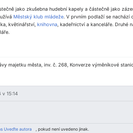
stečně jako zkušebna hudební kapely a částečně jako zázem
yužívá
Městský klub mládeže
. V prvním podlaží se nachází 
íka, květinářství,
knihovna
, kadeřnictví a kanceláře. Druhé
láře.
vy majetku města, inv. č. 268, Konverze výměníkové stanic
 v 15:14
s Uveďte autora
, pokud není uvedeno jinak.