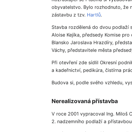
obyvatelstvo. Bylo rozhodnuto, že n
zástavbu z tzv.
Hartlů
.
Stavba rozdělená do dvou podlaží s
Aloise Kejíka, předsedy Komise pr
Blansko Jaroslava Hrazdíry, předst
Váchy, představitele města předse
Při otevření zde sídlil Okresní podn
a kadeřnictví, pedikúra, čistírna pr
Budova si, podle svého vzhledu, vy
Nerealizovaná přístavba
V roce 2001 vypracoval Ing. Miloš 
2. nadzemního podlaží a přístavbou 