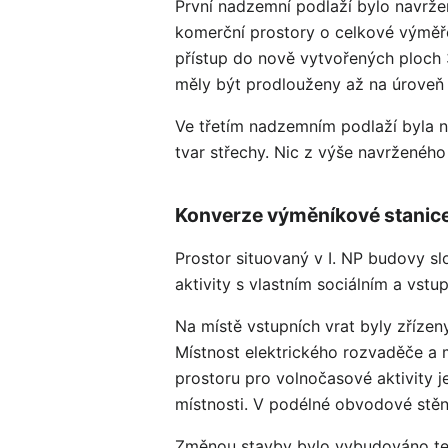
První nadzemní podlaží bylo navrže
komerční prostory o celkové výměř
přístup do nově vytvořených ploch 3
měly být prodlouženy až na úroveň
Ve třetím nadzemním podlaží byla 
tvar střechy. Nic z výše navrženého
Konverze výměníkové stani
Prostor situovaný v I. NP budovy s
aktivity s vlastním sociálním a vs
Na místě vstupních vrat byly zříze
Místnost elektrického rozvaděče a 
prostoru pro volnočasové aktivity 
místnosti. V podélné obvodové stěn
Změnou stavby bylo vybudováno ter