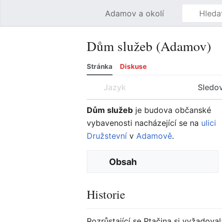
Adamov a okolí
Dům služeb (Adamov)
Stránka
Diskuse
Jazyk
Sledo
Dům služeb
je budova občanské
vybavenosti nacházející se na
ulici
Družstevní
v
Adamově
.
Obsah
Historie
Rozrůstající se Ptačina si vyžadova