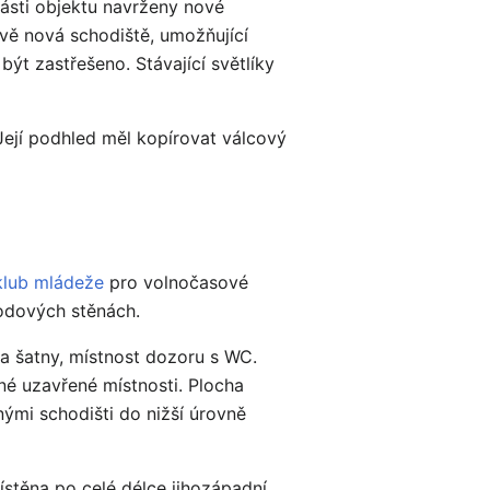
ásti objektu navrženy nové
dvě nová schodiště, umožňující
ýt zastřešeno. Stávající světlíky
 Její podhled měl kopírovat válcový
klub mládeže
pro volnočasové
vodových stěnách.
a šatny, místnost dozoru s WC.
né uzavřené místnosti. Plocha
ými schodišti do nižší úrovně
stěna po celé délce jihozápadní