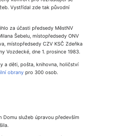
žeb. Vystřídal zde tak původní
běhlo za účasti předsedy MěstNV
 Milana Šebelu, místopředsedy ONV
o Lva, místopředsedy CZV KSČ Zdeňka
y Vozdecké, dne 1. prosince 1983.
 a děti, pošta, knihovna, holičství
ilní obrany
pro 300 osob.
ením Domu služeb úpravou především
ila.