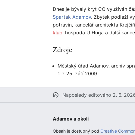
Dnes je bývalý kryt CO využíván čá
Spartak Adamov
. Zbytek podlaží v
potravin, kancelář architekta Krejčiř
klub
, hospoda U Huga a další kance
Zdroje
Městský úřad Adamov, archiv sprá
1, z 25. září 2009.
Naposledy editováno 2. 6. 2026
Adamov a okolí
Obsah je dostupný pod
Creative Common