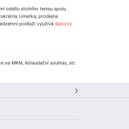
í oddílu stolního tenisu spolu
cukrárna Limetka, prodejna
 nadzemní podlaží využívá
šipkový
e na MKM, Kolaudační souhlas, str.