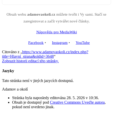
Obsah webu
adamovaokoli.cz
můžete tvořit i Vy sami. Stačí se
zaregistrovat a začít vytvářet nové články.
Nápověda pro MediaWiki
Facebook
•
Instagram
•
YouTube
Citováno z „
https://www.adamovaokoli.cz/index.php?
title=Hlavní_strana&oldid=3648
“
Zobrazit historii editací této stránky.
Jazyky
Tato stránka není v jiných jazycích dostupná.
Adamov a okolí
Stránka byla naposledy editována 28. 5. 2026 v 10:36.
Obsah je dostupný pod
Creative Commons Uveďte autora
,
pokud není uvedeno jinak.