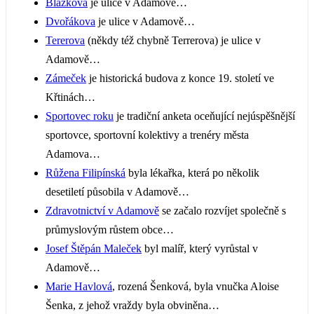
Blažkova
je ulice v Adamově…
Dvořákova
je ulice v Adamově…
Tererova
(někdy též chybně Terrerova) je ulice v
Adamově…
Zámeček
je historická budova z konce 19. století ve
Křtinách…
Sportovec roku
je tradiční anketa oceňující nejúspěšnější
sportovce, sportovní kolektivy a trenéry města
Adamova…
Růžena Filipínská
byla lékařka, která po několik
desetiletí působila v Adamově…
Zdravotnictví v Adamově
se začalo rozvíjet společně s
průmyslovým růstem obce…
Josef Štěpán Maleček
byl malíř, který vyrůstal v
Adamově…
Marie Havlová
, rozená Šenková, byla vnučka Aloise
Šenka, z jehož vraždy byla obviněna…