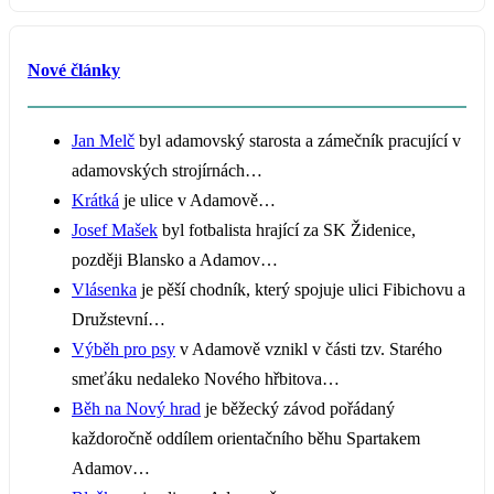
Nové články
Jan Melč
byl adamovský starosta a zámečník pracující v
adamovských strojírnách…
Krátká
je ulice v Adamově…
Josef Mašek
byl fotbalista hrající za SK Židenice,
později Blansko a Adamov…
Vlásenka
je pěší chodník, který spojuje ulici Fibichovu a
Družstevní…
Výběh pro psy
v Adamově vznikl v části tzv. Starého
smeťáku nedaleko Nového hřbitova…
Běh na Nový hrad
je běžecký závod pořádaný
každoročně oddílem orientačního běhu Spartakem
Adamov…