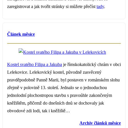
zaregistrovat a jak tvořit stránky si můžete přečíst
tady
.
Článek měsíce
Kostel svatého Filipa a Jakuba
je římskokatolický chrám v obci
Lelekovice. Lelekovický kostel, původně zasvěcený
pravděpodobně Panně Marii, byl postaven v románském slohu
zřejmě v polovině 13. století. Jednalo se o jednoduchou
jednolodní plochostropou stavbu s pravoúhle zakončeným
kněžištěm, přičemž do dnešních dnů se dochovaly jak
obvodové zdi lodi, tak i kněžiště…
Archiv článků měsíce