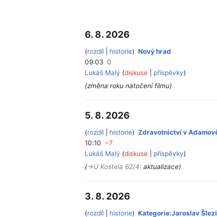
6. 8. 2026
rozdíl
historie
Nový hrad
‎
09:03
0
Lukáš Malý
diskuse
příspěvky
(změna roku natočení filmu)
5. 8. 2026
rozdíl
historie
Zdravotnictví v Adamov
10:10
−7
Lukáš Malý
diskuse
příspěvky
(
→‎U Kostela 62/4
:
aktualizace
)
3. 8. 2026
rozdíl
historie
Kategorie:Jaroslav Šlez