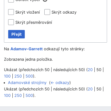
Skrýt vložení
Skrýt odkazy
Skrýt přesměrování
Přejít
Na
Adamov-Garrett
odkazují tyto stránky:
Zobrazena jedna položka.
Ukázat (
předchozích 50
|
následujících 50
) (
20
|
50
|
100
|
250
|
500
).
Adamovské strojírny
‎
(
← odkazy
)
Ukázat (
předchozích 50
|
následujících 50
) (
20
|
50
|
100
|
250
|
500
).