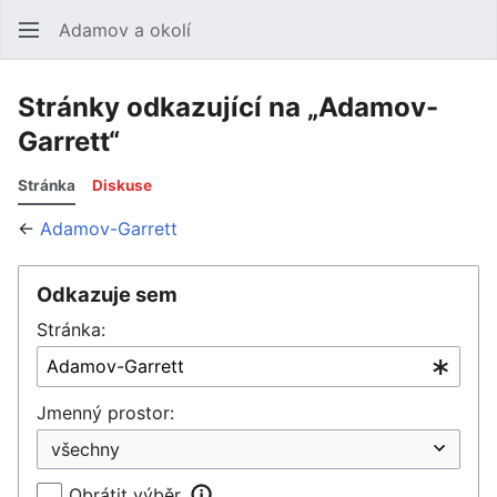
Adamov a okolí
Hledat
Uži
Stránky odkazující na „Adamov-
Garrett“
Stránka
Diskuse
←
Adamov-Garrett
Odkazuje sem
Stránka:
Jmenný prostor:
Obrátit výběr