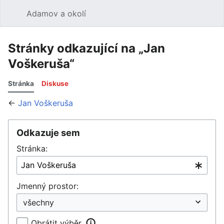
Adamov a okolí
Hledat
Uži
Stránky odkazující na „Jan
Voškeruša“
Stránka
Diskuse
←
Jan Voškeruša
Odkazuje sem
Stránka:
Jmenný prostor:
Obrátit výběr