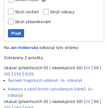
Skrýt vložení
Skrýt odkazy
Skrýt přesměrování
Přejít
Na
Jan Voškeruša
odkazují tyto stránky:
Zobrazeny 2 položky.
Ukázat (
předchozích 50
|
následujících 50
) (
20
|
50
|
100
|
250
|
500
).
Seznam tragických událostí
‎
(
← odkazy
)
Adamov a okolí:Archiv vytvořených článků
‎
(
←
odkazy
)
Ukázat (
předchozích 50
|
následujících 50
) (
20
|
50
|
100
|
250
|
500
).