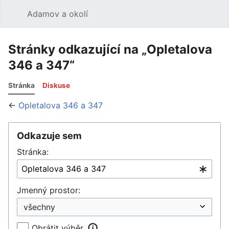
Adamov a okolí
Hledat
Uži
Stránky odkazující na „Opletalova
346 a 347“
Stránka
Diskuse
←
Opletalova 346 a 347
Odkazuje sem
Stránka:
Jmenný prostor:
Obrátit výběr