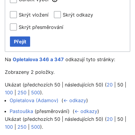
Skrýt vložení
Skrýt odkazy
Skrýt přesměrování
Přejít
Na
Opletalova 346 a 347
odkazují tyto stránky:
Zobrazeny 2 položky.
Ukázat (
předchozích 50
|
následujících 50
) (
20
|
50
|
100
|
250
|
500
).
Opletalova (Adamov)
‎
(
← odkazy
)
Pastouška
(přesměrování) ‎
(
← odkazy
)
Ukázat (
předchozích 50
|
následujících 50
) (
20
|
50
|
100
|
250
|
500
).