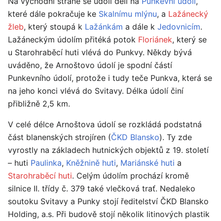
Na východní straně se údolí dělí na
Punkevní údolí
,
které dále pokračuje ke
Skalnímu mlýnu
, a
Lažánecký
žleb
, který stoupá k
Lažánkám
a dále k
Jedovnicím
.
Lažáneckým údolím přitéká potok
Floriánek
, který se
u Starohraběcí huti vlévá do Punkvy. Někdy bývá
uváděno, že Arnoštovo údolí je spodní částí
Punkevního údolí, protože i tudy teče Punkva, která se
na jeho konci vlévá do Svitavy. Délka údolí činí
přibližně 2,5 km.
V celé délce Arnoštova údolí se rozkládá podstatná
část blanenských strojíren (
ČKD Blansko
). Ty zde
vyrostly na základech hutnických objektů z 19. století
– huti
Paulinka
,
Kněžnině huti
,
Mariánské huti
a
Starohraběcí huti
. Celým údolím prochází kromě
silnice II. třídy č. 379 také vlečková trať. Nedaleko
soutoku Svitavy a Punky stojí ředitelství ČKD Blansko
Holding, a.s. Při budově stojí několik litinových plastik