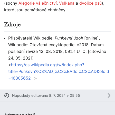
(sochy
Alegorie válečnictví
,
Vulkána
a
dvojice psů
),
které jsou památkově chráněny.
Zdroje
Přispěvatelé Wikipedie,
Punkevní údolí
[online],
Wikipedie: Otevřená encyklopedie, c2018, Datum
poslední revize 13. 08. 2018, 09:51 UTC, [citováno
24. 05. 2021]
<
https://cs.wikipedia.org/w/index.php?
title=Punkevn%C3%AD_%C3%BAdol%C3%AD&oldid
=16305652
>
Naposledy editováno 8. 7. 2024 v 05:55
Adamov a okolí