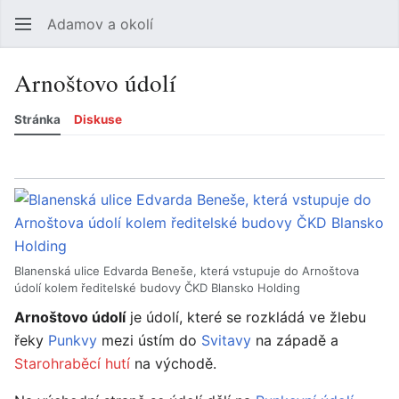
Adamov a okolí
Hledat
Uži
Arnoštovo údolí
Stránka
Diskuse
Jazyk
Sledovat
Zobrazit historii
Zobrazit zdroj
Více
Blanenská ulice Edvarda Beneše, která vstupuje do Arnoštova
údolí kolem ředitelské budovy ČKD Blansko Holding
Arnoštovo údolí
je údolí, které se rozkládá ve žlebu
řeky
Punkvy
mezi ústím do
Svitavy
na západě a
Starohraběcí hutí
na východě.