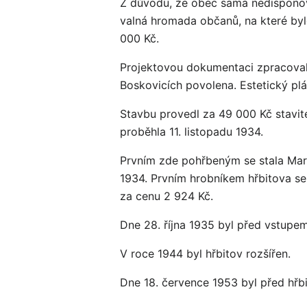
Z důvodu, že obec sama nedisponova
valná hromada občanů, na které byl
000 Kč.
Projektovou dokumentaci zpracovala
Boskovicích povolena. Estetický plá
Stavbu provedl za 49 000 Kč stavite
proběhla 11. listopadu 1934.
Prvním zde pohřbeným se stala Mari
1934. Prvním hrobníkem hřbitova se 
za cenu 2 924 Kč.
Dne 28. října 1935 byl před vstupe
V roce 1944 byl hřbitov rozšířen.
Dne 18. července 1953 byl před hř