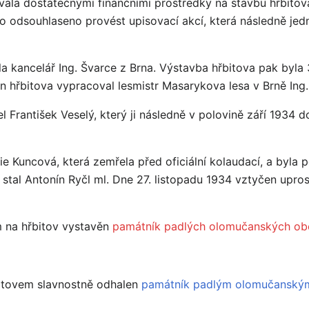
la dostatečnými finančními prostředky na stavbu hřbitova
o odsouhlaseno provést upisovací akcí, která následně je
 kancelář Ing. Švarce z Brna. Výstavba hřbitova pak byla
n hřbitova vypracoval lesmistr Masarykova lesa v Brně Ing.
l František Veselý, který ji následně v polovině září 1934 
e Kuncová, která zemřela před oficiální kolaudací, a byla 
stal Antonín Ryčl ml. Dne 27. listopadu 1934 vztyčen upro
m na hřbitov vystavěn
památník padlých olomučanských obč
bitovem slavnostně odhalen
památník padlým olomučanským