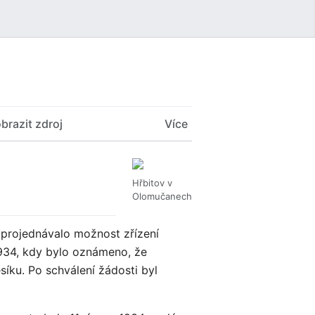
Uživatelské menu
brazit zdroj
Více
Hřbitov v
Olomučanech
 projednávalo možnost zřízení
1934, kdy bylo oznámeno, že
íku. Po schválení žádosti byl