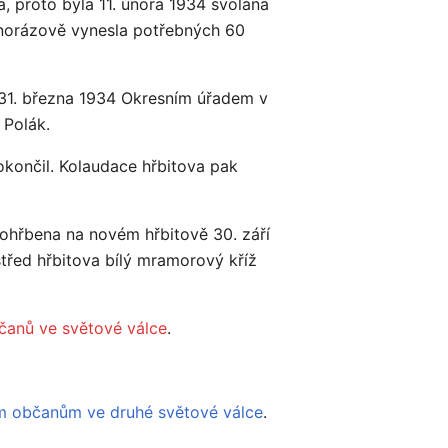
, proto byla 11. února 1934 svolána
dnorázově vynesla potřebných 60
 31. března 1934 Okresním úřadem v
 Polák.
dokončil. Kolaudace hřbitova pak
pohřbena na novém hřbitově 30. září
střed hřbitova bílý mramorový kříž
anů ve světové válce
.
 občanům ve druhé světové válce
.