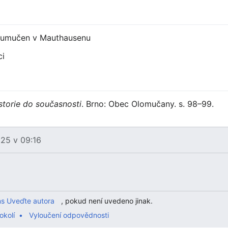
 – umučen v Mauthausenu
ci
torie do současnosti
. Brno: Obec Olomučany. s. 98–99.
025 v 09:16
s Uveďte autora
, pokud není uvedeno jinak.
okolí
Vyloučení odpovědnosti