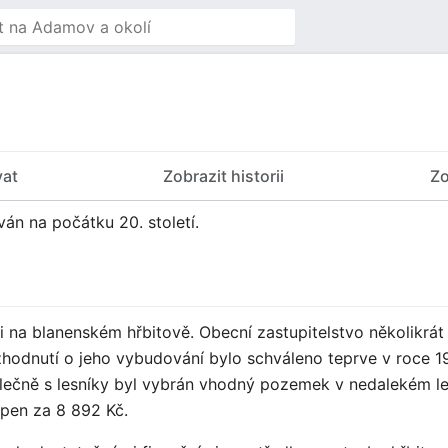
vat
Zobrazit historii
Zo
án na počátku 20. století.
 na blanenském hřbitově. Obecní zastupitelstvo několikrát
ozhodnutí o jeho vybudování bylo schváleno teprve v roce 
olečně s lesníky byl vybrán vhodný pozemek v nedalekém les
pen za 8 892 Kč.