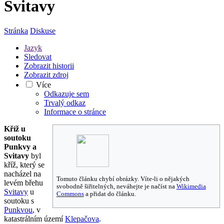
Svitavy
Stránka
Diskuse
Jazyk
Sledovat
Zobrazit historii
Zobrazit zdroj
Více
Odkazuje sem
Trvalý odkaz
Informace o stránce
Kříž u
soutoku
Punkvy a
Svitavy
byl
kříž, který se
nacházel na
Tomuto článku chybí obrázky. Víte-li o nějakých
levém břehu
svobodně šiřitelných, neváhejte je načíst na
Wikimedia
Svitavy
u
Commons
a přidat do článku.
soutoku s
Punkvou
, v
katastrálním území
Klepačova
.