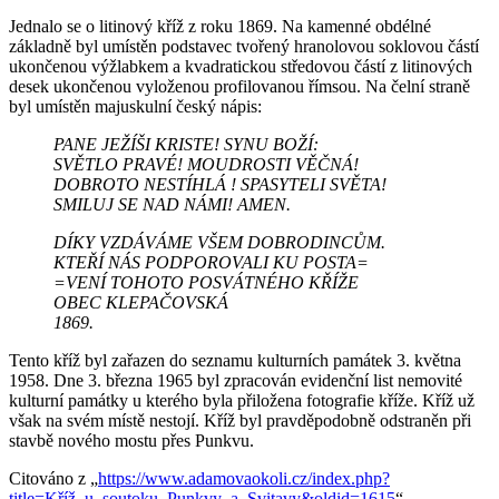
Jednalo se o litinový kříž z roku 1869. Na kamenné obdélné
základně byl umístěn podstavec tvořený hranolovou soklovou částí
ukončenou výžlabkem a kvadratickou středovou částí z litinových
desek ukončenou vyloženou profilovanou římsou. Na čelní straně
byl umístěn majuskulní český nápis:
PANE JEŽÍŠI KRISTE! SYNU BOŽÍ:
SVĚTLO PRAVÉ! MOUDROSTI VĚČNÁ!
DOBROTO NESTÍHLÁ ! SPASYTELI SVĚTA!
SMILUJ SE NAD NÁMI! AMEN.
DÍKY VZDÁVÁME VŠEM DOBRODINCŮM.
KTEŘÍ NÁS PODPOROVALI KU POSTA=
=VENÍ TOHOTO POSVÁTNÉHO KŘÍŽE
OBEC KLEPAČOVSKÁ
1869.
Tento kříž byl zařazen do seznamu kulturních památek 3. května
1958. Dne 3. března 1965 byl zpracován evidenční list nemovité
kulturní památky u kterého byla přiložena fotografie kříže. Kříž už
však na svém místě nestojí. Kříž byl pravděpodobně odstraněn při
stavbě nového mostu přes Punkvu.
Citováno z „
https://www.adamovaokoli.cz/index.php?
title=Kříž_u_soutoku_Punkvy_a_Svitavy&oldid=1615
“