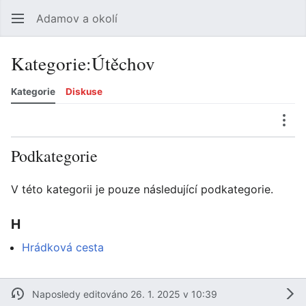
Adamov a okolí
Hledat
Uži
Kategorie
:
Útěchov
Kategorie
Diskuse
Jazyk
Sledovat
Zobrazit historii
Zobrazit zdroj
Více
Podkategorie
V této kategorii je pouze následující podkategorie.
H
Hrádková cesta
Naposledy editováno 26. 1. 2025 v 10:39