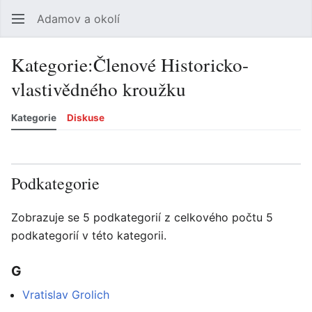
Adamov a okolí
Hledat
Uži
Kategorie
:
Členové Historicko-
vlastivědného kroužku
Kategorie
Diskuse
Jazyk
Sledovat
Zobrazit historii
Zobrazit zdroj
Více
Podkategorie
Zobrazuje se 5 podkategorií z celkového počtu 5
podkategorií v této kategorii.
G
Vratislav Grolich