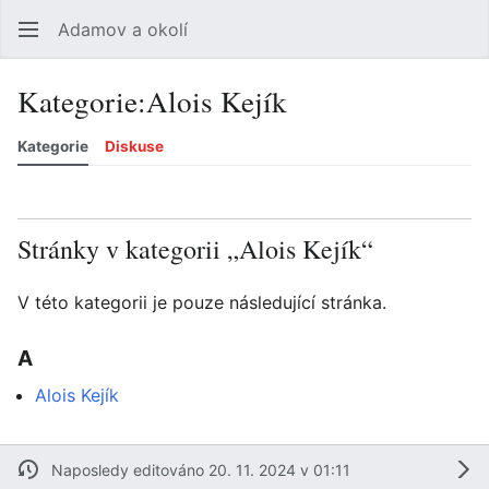
Adamov a okolí
Hledat
Uži
Kategorie
:
Alois Kejík
Kategorie
Diskuse
Jazyk
Sledovat
Zobrazit historii
Zobrazit zdroj
Více
Stránky v kategorii „Alois Kejík“
V této kategorii je pouze následující stránka.
A
Alois Kejík
Naposledy editováno 20. 11. 2024 v 01:11