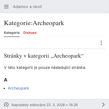
Adamov a okolí
Hledat
Uži
Kategorie
:
Archeopark
Kategorie
Diskuse
Jazyk
Sledovat
Zobrazit historii
Zobrazit zdroj
Více
Stránky v kategorii „Archeopark“
V této kategorii je pouze následující stránka.
A
Archeopark
Naposledy editováno 23. 3. 2026 v 16:26