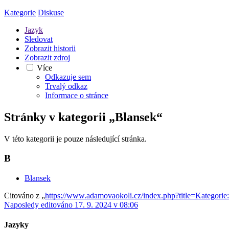
Kategorie
Diskuse
Jazyk
Sledovat
Zobrazit historii
Zobrazit zdroj
Více
Odkazuje sem
Trvalý odkaz
Informace o stránce
Stránky v kategorii „Blansek“
V této kategorii je pouze následující stránka.
B
Blansek
Citováno z „
https://www.adamovaokoli.cz/index.php?title=Kategori
Naposledy editováno 17. 9. 2024 v 08:06
Jazyky